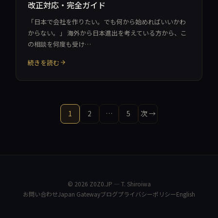
改正対応・完全ガイド
「日本で会社を作りたい。でも何から始めればいいかわ
からない。」 海外から日本進出を考えている方から、こ
の相談を何度も受け…
続きを読む
投
1
2
…
5
次 →
稿
の
ペ
© 2026 Z0Z0.JP — T. Shiroiwa
ー
お問い合わせ
Japan Gateway
ブログ
プライバシーポリシー
English
ジ