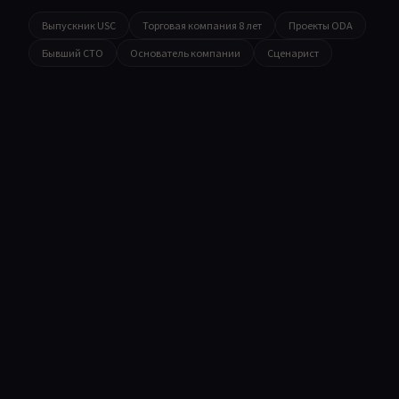
Выпускник USC
Торговая компания 8 лет
Проекты ODA
Бывший CTO
Основатель компании
Сценарист