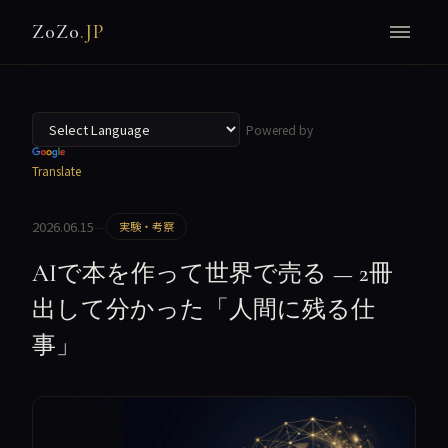
Z0Z0
.JP
Powered by
Translate
2026.06.15
—
実験・考察
AIで本を作って世界で売る — 2冊
出して分かった「人間に残る仕
事」