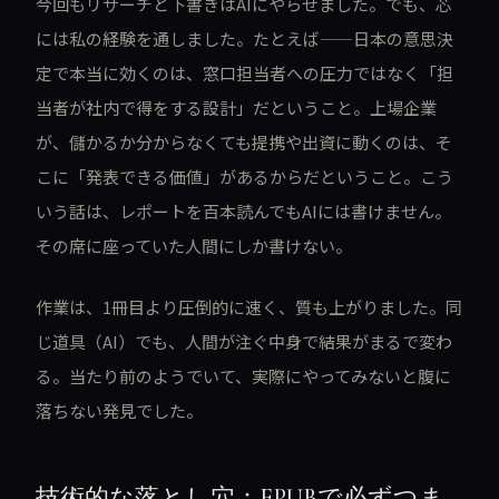
今回もリサーチと下書きはAIにやらせました。でも、芯
には私の経験を通しました。たとえば——日本の意思決
定で本当に効くのは、窓口担当者への圧力ではなく「担
当者が社内で得をする設計」だということ。上場企業
が、儲かるか分からなくても提携や出資に動くのは、そ
こに「発表できる価値」があるからだということ。こう
いう話は、レポートを百本読んでもAIには書けません。
その席に座っていた人間にしか書けない。
作業は、1冊目より圧倒的に速く、質も上がりました。同
じ道具（AI）でも、人間が注ぐ中身で結果がまるで変わ
る。当たり前のようでいて、実際にやってみないと腹に
落ちない発見でした。
技術的な落とし穴：EPUBで必ずつま